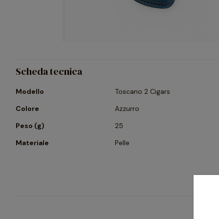
Scheda tecnica
Modello
Toscano 2 Cigars
Colore
Azzurro
Peso (g)
25
Materiale
Pelle