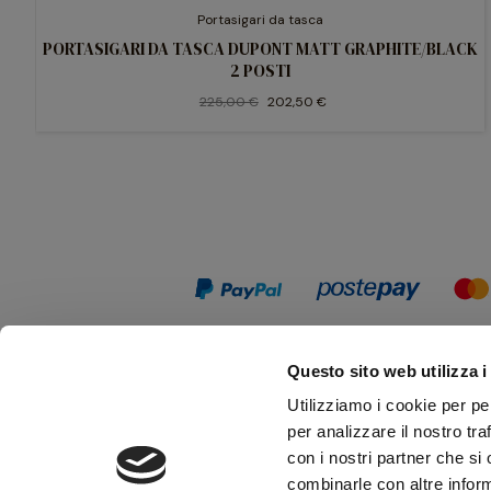
Portasigari da tasca
PORTASIGARI DA TASCA DUPONT MATT GRAPHITE/BLACK
2 POSTI
225,00 €
202,50 €
Questo sito web utilizza i
Utilizziamo i cookie per pe
per analizzare il nostro tra
con i nostri partner che si
combinarle con altre inform