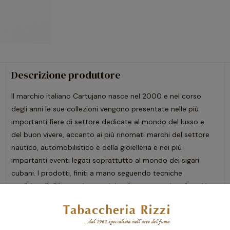
Descrizione produttore
Il marchio italiano Cartujano nasce nel 2000 e nel corso
degli anni le sue collezioni vengono presentate nelle più
importanti fiere di settore dedicate al mondo del lusso e
del buon vivere, accanto ai più rinomati marchi del settore
nautico, automobilistico e della gioielleria e nei più
importanti eventi legati soprattutto al mondo dei sigari
cubani. I prodotti, finiti a mano seguendo tecniche
tradizionali di lavorazione artigianale, sono tutti realizzati in
materiali pregiati.
Potrebbero interessarti anche