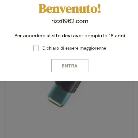
Benvenuto!
rizzi1962.com
-10%
favorite_border
Per accedere al sito devi aver compiuto 18 anni
Dichiaro di essere maggiorenne
ENTRA