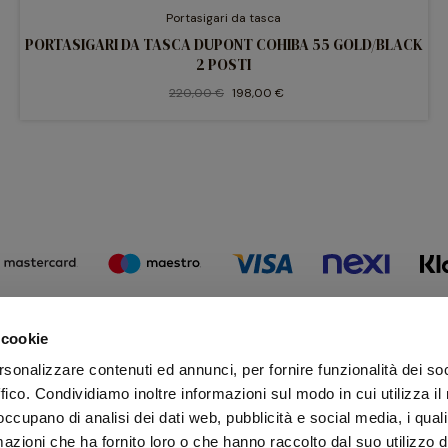
Portasigari da tasca
PORTASIGARI DA TASCA DUPONT COHIBA 55 GOLD/BLACK
2 POSTI
220,00 €
198,00 €
 cookie
Iscr
rsonalizzare contenuti ed annunci, per fornire funzionalità dei so
Rima
ffico. Condividiamo inoltre informazioni sul modo in cui utilizza il 
 occupano di analisi dei dati web, pubblicità e social media, i qual
azioni che ha fornito loro o che hanno raccolto dal suo utilizzo d