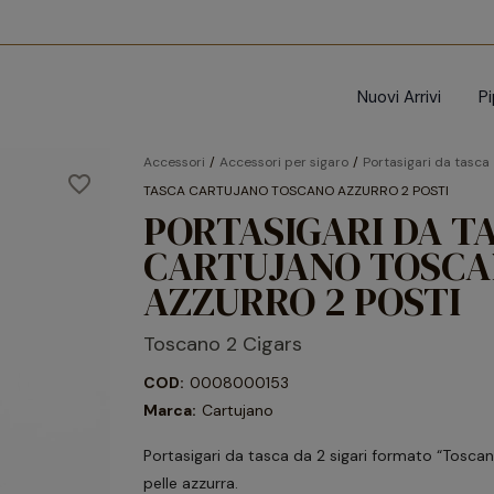
Nuovi Arrivi
P
Accessori
Accessori per sigaro
Portasigari da tasca
favorite_border
TASCA CARTUJANO TOSCANO AZZURRO 2 POSTI
PORTASIGARI DA T
CARTUJANO TOSC
AZZURRO 2 POSTI
Toscano 2 Cigars
COD:
0008000153
Marca:
Cartujano
Portasigari da tasca da 2 sigari formato “Toscan
pelle azzurra.