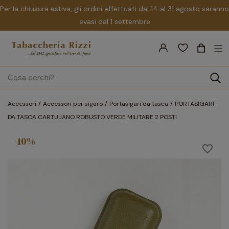
Per la chiusura estiva, gli ordini effettuati dal 14 al 31 agosto saranno
evasi dal 1 settembre
nav
☰
Tog
search
Accessori
Accessori per sigaro
Portasigari da tasca
PORTASIGARI
DA TASCA CARTUJANO ROBUSTO VERDE MILITARE 2 POSTI
-10%
favorite_border