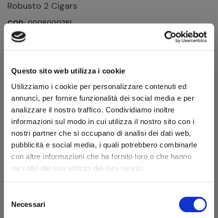
Robusto 2 Cigars
COD:
0008000281
Marca:
Cartujano
Portasigari da tasca da 2 sigari formato “Robusto“. Lavorazione
in pelle verde militare.
93,60 €
Questo sito web utilizza i cookie
104,00 €
IVA inclusa
Utilizziamo i cookie per personalizzare contenuti ed
76,72 €
annunci, per fornire funzionalità dei social media e per
IVA esclusa
analizzare il nostro traffico. Condividiamo inoltre
informazioni sul modo in cui utilizza il nostro sito con i
nostri partner che si occupano di analisi dei dati web,
Quantità
pubblicità e social media, i quali potrebbero combinarle
con altre informazioni che ha fornito loro o che hanno
AGGIUNGI AL CARRELLO
raccolto dal suo utilizzo dei loro servizi.
Selezione
Scheda tecnica
Benvenuto!
Necessari
del
consenso