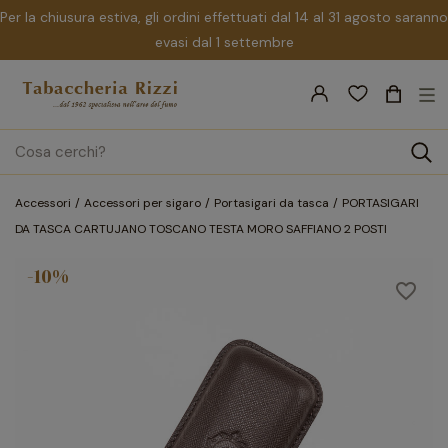
Per la chiusura estiva, gli ordini effettuati dal 14 al 31 agosto saranno
evasi dal 1 settembre
nav
☰
Tog
search
Accessori
Accessori per sigaro
Portasigari da tasca
PORTASIGARI
DA TASCA CARTUJANO TOSCANO TESTA MORO SAFFIANO 2 POSTI
-10%
favorite_border