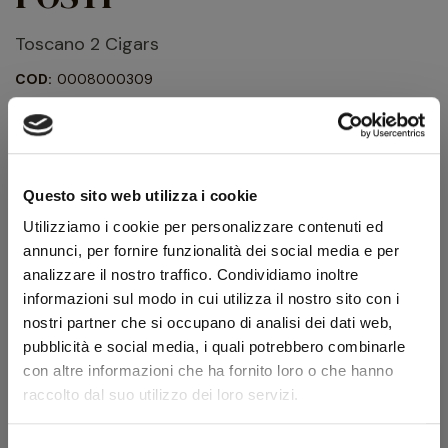
Toscano 2 Cigars
COD:
0008000309
Marca:
Cartujano
Portasigari da tasca da 2 sigari formato “Toscano“. Lavorazione
in pelle testa di moro saffiano.
66,60 €
Questo sito web utilizza i cookie
74,00 €
IVA inclusa
Utilizziamo i cookie per personalizzare contenuti ed
54,59 €
annunci, per fornire funzionalità dei social media e per
IVA esclusa
analizzare il nostro traffico. Condividiamo inoltre
informazioni sul modo in cui utilizza il nostro sito con i
nostri partner che si occupano di analisi dei dati web,
Quantità
pubblicità e social media, i quali potrebbero combinarle
con altre informazioni che ha fornito loro o che hanno
AGGIUNGI AL CARRELLO
raccolto dal suo utilizzo dei loro servizi.