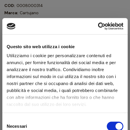
COD:
0008000314
Marca:
Cartujano
Portasigari da tasca da 3 sigari formato "Toscano". Lavorazione
in pelle color cuoio saffiano.
68,40 €
76,00 €
IVA inclusa
Questo sito web utilizza i cookie
56,07 €
Utilizziamo i cookie per personalizzare contenuti ed
IVA esclusa
annunci, per fornire funzionalità dei social media e per
analizzare il nostro traffico. Condividiamo inoltre
informazioni sul modo in cui utilizza il nostro sito con i
Quantità
nostri partner che si occupano di analisi dei dati web,
pubblicità e social media, i quali potrebbero combinarle
AGGIUNGI AL CARRELLO
con altre informazioni che ha fornito loro o che hanno
raccolto dal suo utilizzo dei loro servizi.
Scheda tecnica
Selezione
Benvenuto!
Necessari
Modello
Toscano 3 Cigars
del