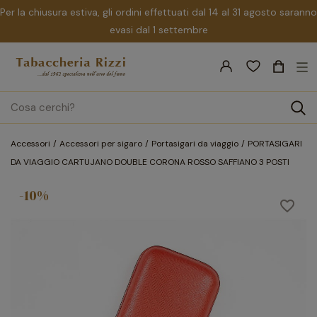
Per la chiusura estiva, gli ordini effettuati dal 14 al 31 agosto saranno
evasi dal 1 settembre
nav
☰
Tog
search
Accessori
Accessori per sigaro
Portasigari da viaggio
PORTASIGARI
DA VIAGGIO CARTUJANO DOUBLE CORONA ROSSO SAFFIANO 3 POSTI
-10%
favorite_border