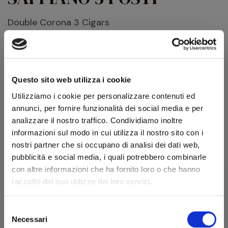
Double Corona 3 Cigars
COD:
0008000233
Marca:
Cartujano
Portasigari da tasca da 3 sigari formato “Double Corona“.
Lavorazione in pelle rossa saffiano.
Questo sito web utilizza i cookie
108,00 €
Utilizziamo i cookie per personalizzare contenuti ed
120,00 €
IVA inclusa
annunci, per fornire funzionalità dei social media e per
88,52 €
IVA esclusa
analizzare il nostro traffico. Condividiamo inoltre
informazioni sul modo in cui utilizza il nostro sito con i
nostri partner che si occupano di analisi dei dati web,
pubblicità e social media, i quali potrebbero combinarle
Quantità
con altre informazioni che ha fornito loro o che hanno
raccolto dal suo utilizzo dei loro servizi.
AGGIUNGI AL CARRELLO
Selezione
Benvenuto!
Necessari
Scheda tecnica
del