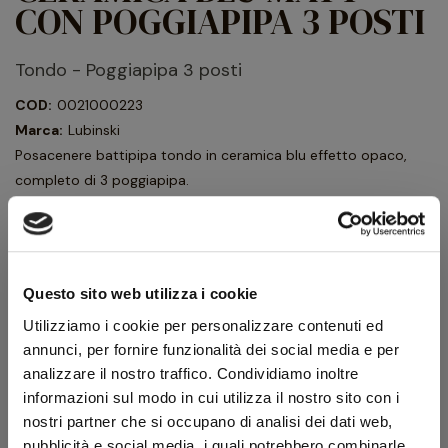
CON POGGIAPIPA 3 POSTI
Tondo - Poggiapipa 3 posti
COD:
0021000223
Marca:
Lubinski
Posacenere battipipa tondo in ceramica blu effetto opaco,
completo di 3 poggiapipa.
La pipa non è inclusa e compare nelle foto a solo scopo
esemplificativo.
40,50 €
Questo sito web utilizza i cookie
45,00 €
IVA inclusa
Utilizziamo i cookie per personalizzare contenuti ed
33,20 €
IVA esclusa
annunci, per fornire funzionalità dei social media e per
analizzare il nostro traffico. Condividiamo inoltre
informazioni sul modo in cui utilizza il nostro sito con i
Quantità
nostri partner che si occupano di analisi dei dati web,
pubblicità e social media, i quali potrebbero combinarle