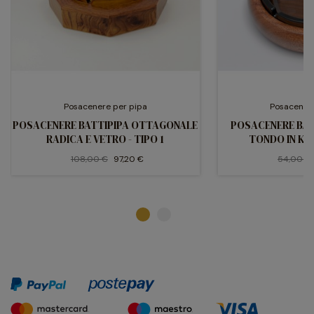
Posacenere per pipa
Posacener
POSACENERE BATTIPIPA OTTAGONALE
POSACENERE BAT
RADICA E VETRO - TIPO 1
TONDO IN KA
108,00 €
97,20 €
54,00 €