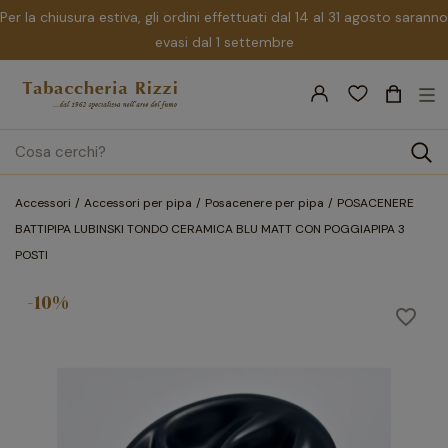
Per la chiusura estiva, gli ordini effettuati dal 14 al 31 agosto saranno
evasi dal 1 settembre
nav
☰
Tog
search
Accessori
Accessori per pipa
Posacenere per pipa
POSACENERE
BATTIPIPA LUBINSKI TONDO CERAMICA BLU MATT CON POGGIAPIPA 3
POSTI
-10%
favorite_border