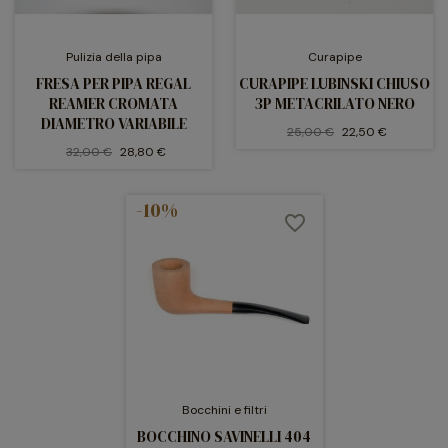
Pulizia della pipa
Curapipe
FRESA PER PIPA REGAL
CURAPIPE LUBINSKI CHIUSO
REAMER CROMATA
3P METACRILATO NERO
DIAMETRO VARIABILE
25,00 €
22,50 €
32,00 €
28,80 €
-10%
favorite_border
Bocchini e filtri
BOCCHINO SAVINELLI 404