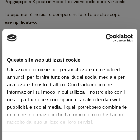
Poggiapipe a 3 posti in noce. Posizione delle pipe: verticale.
La pipa non è inclusa e compare nelle foto a solo scopo
esemplificativo.
45,00 €
50,00 €
IVA inclusa
36,89 €
IVA esclusa
Questo sito web utilizza i cookie
Utilizziamo i cookie per personalizzare contenuti ed
Quantità
annunci, per fornire funzionalità dei social media e per
analizzare il nostro traffico. Condividiamo inoltre
informazioni sul modo in cui utilizza il nostro sito con i
AGGIUNGI AL CARRELLO
nostri partner che si occupano di analisi dei dati web,
pubblicità e social media, i quali potrebbero combinarle
con altre informazioni che ha fornito loro o che hanno
Scheda tecnica
raccolto dal suo utilizzo dei loro servizi.
Modello
Verticale 3
Selezione