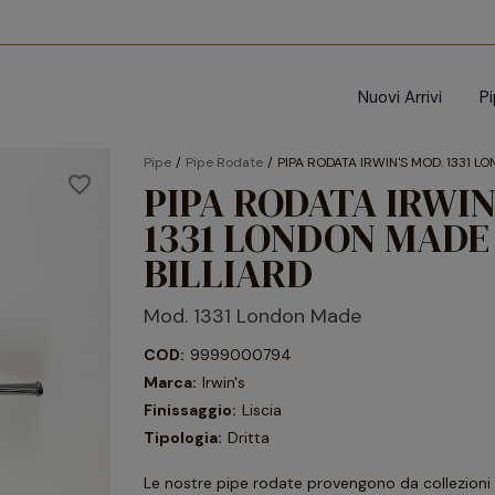
Nuovi Arrivi
P
Pipe
Pipe Rodate
PIPA RODATA IRWIN'S MOD. 1331 L
favorite_border
PIPA RODATA IRWIN
1331 LONDON MADE
BILLIARD
Mod. 1331 London Made
COD:
9999000794
Marca:
Irwin's
Finissaggio:
Liscia
Tipologia:
Dritta
Le nostre pipe rodate provengono da collezioni p