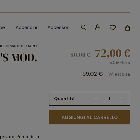
ipe
Accendini
Accessori
ONDON MADE BILLIARD
72,00 €
'S MOD.
80,00 €
IVA inclusa
59,02 €
IVA esclusa
Quantità
AGGIUNGI AL CARRELLO
rivate. Prima della