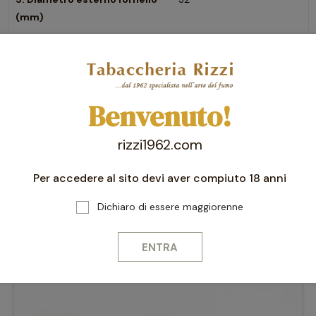
(mm)
4. Diametro interno fornello
19
(mm)
5. Lunghezza cannello (mm)
35
Benvenuto!
6. Altezza fornello interno
42
(mm)
rizzi1962.com
Per accedere al sito devi aver compiuto 18 anni
Potrebbero interessarti anche
Dichiaro di essere maggiorenne
-10%
favorite_border
ENTRA