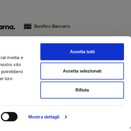
Bonifico Bancario
Accetta tutti
iviti alla nostra newsletter
cial media e
ni aggiornato sulle novità e promozioni
nostro sito
Accetta selezionati
i potrebbero
ei loro
Ho letto e accetto la
privacy policy
Rifiuta
Mostra dettagli