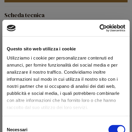
Scheda tecnica
Modello
Picta Vera
Forma
A Quarter Bent Dublin
Tipologia
Semicurva
Questo sito web utilizza i cookie
Finissaggio
Liscia
Utilizziamo i cookie per personalizzare contenuti ed
annunci, per fornire funzionalità dei social media e per
Colore
Naturale
analizzare il nostro traffico. Condividiamo inoltre
Bocchino
Metacrilato
informazioni sul modo in cui utilizza il nostro sito con i
nostri partner che si occupano di analisi dei dati web,
Foro bocchino (mm)
3
pubblicità e social media, i quali potrebbero combinarle
Filtro
No
con altre informazioni che ha fornito loro o che hanno
raccolto dal suo utilizzo dei loro servizi.
Peso (g)
38
Condizione
Pipe Rodate
Selezione
Necessari
del