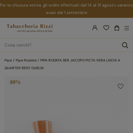
Per la chiusura estiva, gli ordini effettuati dal 14 al 31 agosto saranno
evasi dal 1 settembre
nav
☰
Tog
search
Pipe
Pipe Rodate
PIPA RODATA SER JACOPO PICTA VERA LISCIA A
QUARTER BENT DUBLIN
-10%
favorite_border