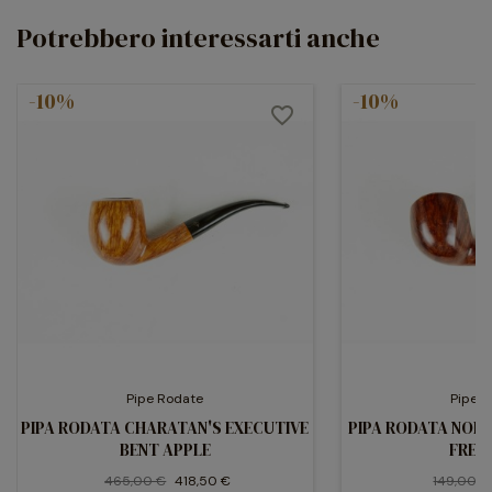
Extra Extra, inventando trattamenti esclusivi per la
Potrebbero interessarti anche
stagionatura e l'invecchiamento, adattando la forma alla
venatura e impegnandosi per evidenziarla al meglio.
-10%
-10%
favorite_border
Pipe Rodate
Pipe 
PIPA RODATA CHARATAN'S EXECUTIVE
PIPA RODATA NOLI
BENT APPLE
FREE
465,00 €
418,50 €
149,00 €