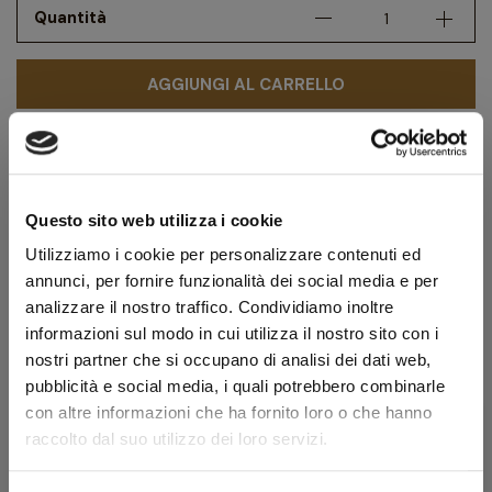
Quantità
AGGIUNGI AL CARRELLO
Scheda tecnica
Modello
Punto Oro Corallo 802
Questo sito web utilizza i cookie
Forma
Canadian
Utilizziamo i cookie per personalizzare contenuti ed
Tipologia
Dritta
annunci, per fornire funzionalità dei social media e per
analizzare il nostro traffico. Condividiamo inoltre
Finissaggio
Rusticata
informazioni sul modo in cui utilizza il nostro sito con i
Colore
Naturale
nostri partner che si occupano di analisi dei dati web,
pubblicità e social media, i quali potrebbero combinarle
Bocchino
Ebanite
con altre informazioni che ha fornito loro o che hanno
Foro bocchino (mm)
3
raccolto dal suo utilizzo dei loro servizi.
Filtro
No