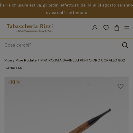
Per la chiusura estiva, gli ordini effettuati dal 14 al 31 agosto saranno
evasi dal 1 settembre
nav
☰
Tog
search
Pipe
Pipe Rodate
PIPA RODATA SAVINELLI PUNTO ORO CORALLO 802
CANADIAN
-10%
favorite_border