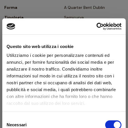
Forma
A Quarter Bent Dublin
Tipologia
Semicurva
Finissaggio
Sabbiata
Colore
Marrone
Questo sito web utilizza i cookie
Bocchino
Metacrilato
Utilizziamo i cookie per personalizzare contenuti ed
Foro bocchino (mm)
6
annunci, per fornire funzionalità dei social media e per
Filtro
Sì
analizzare il nostro traffico. Condividiamo inoltre
informazioni sul modo in cui utilizza il nostro sito con i
Peso (g)
32
nostri partner che si occupano di analisi dei dati web,
Confezione originale
Sì
pubblicità e social media, i quali potrebbero combinarle
con altre informazioni che ha fornito loro o che hanno
Condizione
Pipe Nuove
raccolto dal suo utilizzo dei loro servizi.
Descrizione produttore
Selezione
Necessari
del
Nel 1876, Achille Savinelli Sr inaugura un piccolo negozio situato