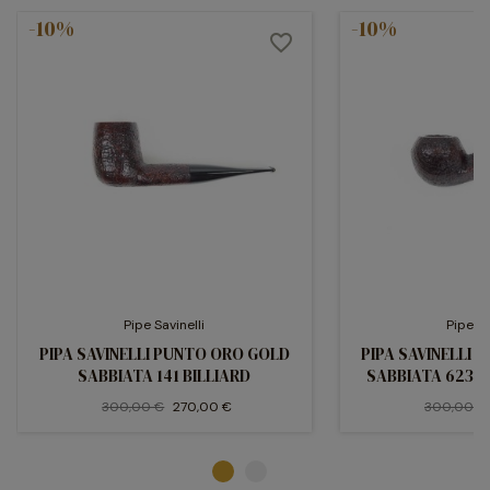
-10%
-10%
favorite_border
Pipe Savinelli
Pipe Sa
PIPA SAVINELLI PUNTO ORO GOLD
PIPA SAVINELLI
SABBIATA 141 BILLIARD
SABBIATA 623 
300,00 €
270,00 €
300,00 €