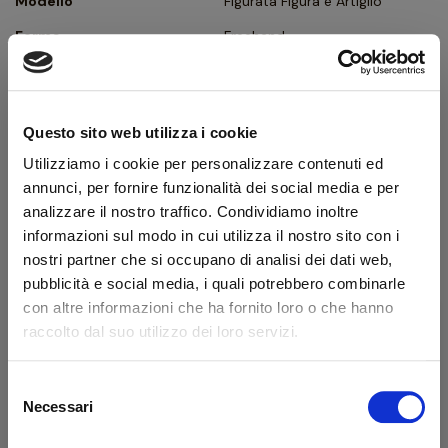
Modello
Figurata Figura e Artiglio
Forma
Freehand
Tipologia
Curva
Finissaggio
Liscia
Questo sito web utilizza i cookie
Colore
Bianco
Utilizziamo i cookie per personalizzare contenuti ed
Bocchino
Metacrilato
annunci, per fornire funzionalità dei social media e per
Foro bocchino (mm)
3
analizzare il nostro traffico. Condividiamo inoltre
informazioni sul modo in cui utilizza il nostro sito con i
Filtro
No
nostri partner che si occupano di analisi dei dati web,
Peso (g)
75
pubblicità e social media, i quali potrebbero combinarle
con altre informazioni che ha fornito loro o che hanno
Confezione originale
Sì
raccolto dal suo utilizzo dei loro servizi.
Condizione
Pipe Nuove
Selezione
Benvenuto!
Necessari
Descrizione produttore
del
consenso