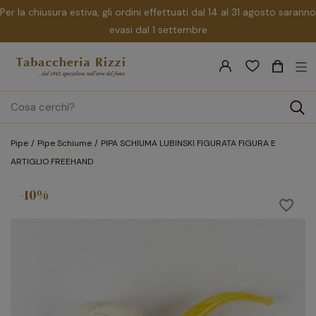
Per la chiusura estiva, gli ordini effettuati dal 14 al 31 agosto saranno
evasi dal 1 settembre
nav
☰
Tog
search
Pipe
Pipe Schiume
PIPA SCHIUMA LUBINSKI FIGURATA FIGURA E
ARTIGLIO FREEHAND
-10%
favorite_border