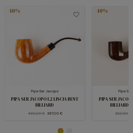
venatura e impegnandosi per evidenziarla al meglio.
-10%
-10%
favorite_border
Pipe Ser Jacopo
Pipe Se
PIPA SER JACOPO L2 LISCIA BENT
PIPA SER JACOPO
BILLIARD
BILLIARD 
430,00 €
387,00 €
320,00 €