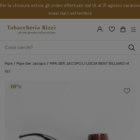
Per la chiusura estiva, gli ordini effettuati dal 14 al 31 agosto saranno
evasi dal 1 settembre
nav
☰
Tog
search
Pipe
Pipe Ser Jacopo
PIPA SER JACOPO L1 LISCIA BENT BILLIARD rif.
157
-10%
favorite_border