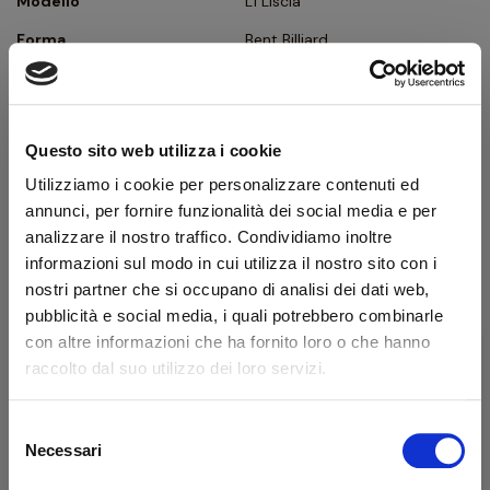
Modello
L1 Liscia
Forma
Bent Billiard
Tipologia
Curva
Finissaggio
Liscia
Questo sito web utilizza i cookie
Colore
Marrone
Utilizziamo i cookie per personalizzare contenuti ed
Bocchino
Metacrilato
annunci, per fornire funzionalità dei social media e per
Foro bocchino (mm)
3
analizzare il nostro traffico. Condividiamo inoltre
informazioni sul modo in cui utilizza il nostro sito con i
Filtro
No
nostri partner che si occupano di analisi dei dati web,
Peso (g)
49
pubblicità e social media, i quali potrebbero combinarle
con altre informazioni che ha fornito loro o che hanno
Confezione originale
Sì
raccolto dal suo utilizzo dei loro servizi.
Condizione
Pipe Nuove
Selezione
Benvenuto!
Descrizione produttore
Necessari
del
consenso