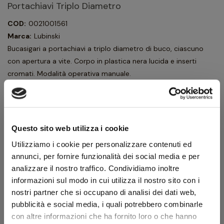
Portachiavi Triplo Diametro
COD:
0021001561
Marca:
Lubinski
Bucasigari a portachiavi a triplo diametro di buco, ciascuno
con apertura a vite. Corpo in plastica nera lucida e inserti
cromati. Modalità operativa manuale.
32,40 €
36,00 €
IVA inclusa
26,56 €
IVA esclusa
Questo sito web utilizza i cookie
Utilizziamo i cookie per personalizzare contenuti ed
annunci, per fornire funzionalità dei social media e per
Quantità
analizzare il nostro traffico. Condividiamo inoltre
informazioni sul modo in cui utilizza il nostro sito con i
AGGIUNGI AL CARRELLO
nostri partner che si occupano di analisi dei dati web,
pubblicità e social media, i quali potrebbero combinarle
con altre informazioni che ha fornito loro o che hanno