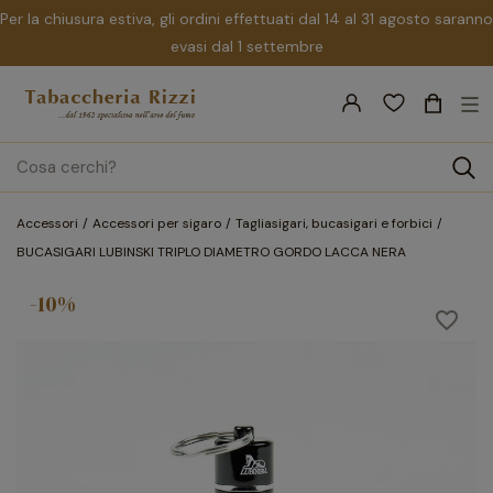
Per la chiusura estiva, gli ordini effettuati dal 14 al 31 agosto saranno
evasi dal 1 settembre
nav
☰
Tog
search
Accessori
Accessori per sigaro
Tagliasigari, bucasigari e forbici
BUCASIGARI LUBINSKI TRIPLO DIAMETRO GORDO LACCA NERA
-10%
favorite_border