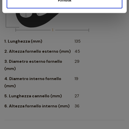
1. Lunghezza (mm)
135
2. Altezza fornello esterno (mm)
45
3. Diametro esterno fornello
29
(mm)
4. Diametro interno fornello
19
(mm)
5. Lunghezza cannello (mm)
27
6. Altezza fornello interno (mm)
36