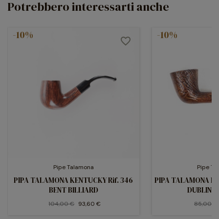
Potrebbero interessarti anche
-10%
-10%
favorite_border
Pipe Talamona
Pipe T
PIPA TALAMONA KENTUCKY Rif. 346
PIPA TALAMONA RED
BENT BILLIARD
DUBLIN 
104,00 €
93,60 €
85,00 €