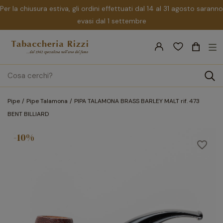
Per la chiusura estiva, gli ordini effettuati dal 14 al 31 agosto saranno
evasi dal 1 settembre
nav
☰
Tog
search
Pipe
Pipe Talamona
PIPA TALAMONA BRASS BARLEY MALT rif. 473
BENT BILLIARD
-10%
favorite_border