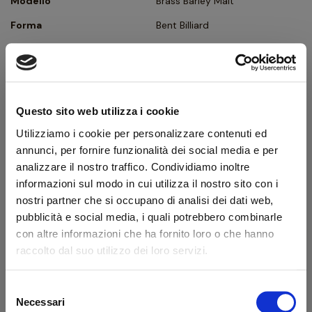
Modello
Brass Barley Malt
Forma
Bent Billiard
Tipologia
Curva
Finissaggio
Sabbiata
Colore
Marrone
Questo sito web utilizza i cookie
Bocchino
Metacrilato
Utilizziamo i cookie per personalizzare contenuti ed
Foro bocchino (mm)
3
annunci, per fornire funzionalità dei social media e per
analizzare il nostro traffico. Condividiamo inoltre
Filtro
No
informazioni sul modo in cui utilizza il nostro sito con i
Peso (g)
50
nostri partner che si occupano di analisi dei dati web,
pubblicità e social media, i quali potrebbero combinarle
Ghiera
Rame
con altre informazioni che ha fornito loro o che hanno
Confezione originale
Sì
raccolto dal suo utilizzo dei loro servizi.
Condizione
Pipe Nuove
Selezione
Benvenuto!
Necessari
del
Descrizione produttore