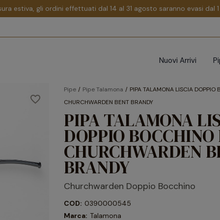
sura estiva, gli ordini effettuati dal 14 al 31 agosto saranno evasi dal
Nuovi Arrivi
P
Pipe
Pipe Talamona
PIPA TALAMONA LISCIA DOPPIO B
favorite_border
CHURCHWARDEN BENT BRANDY
PIPA TALAMONA LI
DOPPIO BOCCHINO R
CHURCHWARDEN B
BRANDY
Churchwarden Doppio Bocchino
COD:
0390000545
Marca:
Talamona