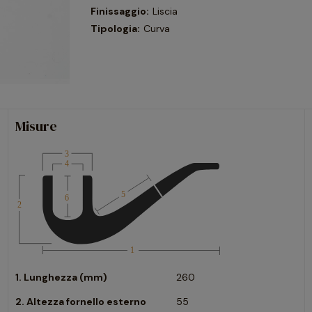
Finissaggio:
Liscia
Tipologia:
Curva
Misure
1. Lunghezza (mm)
260
2. Altezza fornello esterno
55