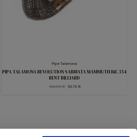
Pipe Talamona
PIPA TALAMONA REVOLUTION SABBIATA MAMMUTH Rif. 354
BENT BILLIARD
103,00 €
92,70 €