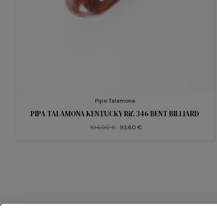
Pipe Talamona
PIPA TALAMONA KENTUCKY Rif. 346 BENT BILLIARD
104,00 €
93,60 €