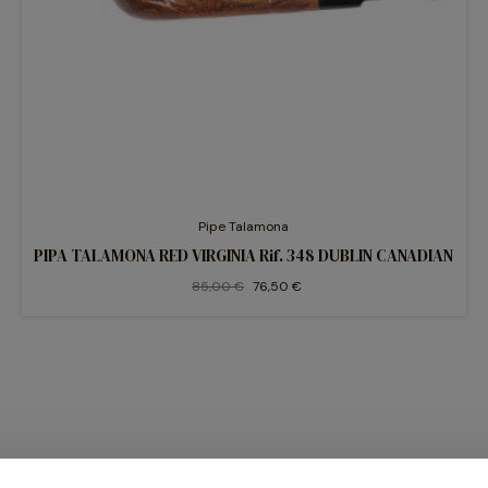
Pipe Talamona
PIPA TALAMONA RED VIRGINIA Rif. 348 DUBLIN CANADIAN
85,00 €
76,50 €