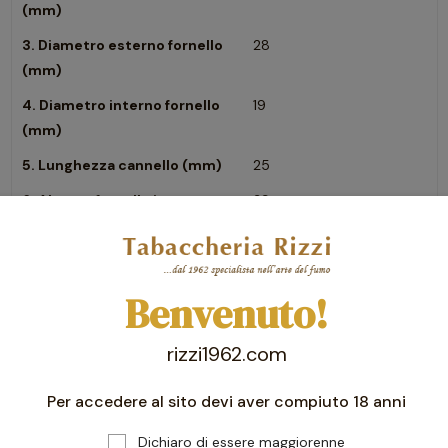
(mm)
3. Diametro esterno fornello
28
(mm)
4. Diametro interno fornello
19
(mm)
5. Lunghezza cannello (mm)
25
6. Altezza fornello interno
39
(mm)
Benvenuto!
rizzi1962.com
Per accedere al sito devi aver compiuto 18 anni
Dichiaro di essere maggiorenne