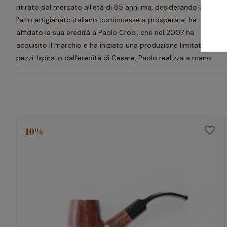
ritirato dal mercato all’età di 85 anni ma, desiderando che
l'alto artigianato italiano continuasse a prosperare, ha
affidato la sua eredità a Paolo Croci, che nel 2007 ha
acquisito il marchio e ha iniziato una produzione limitata di
pezzi. Ispirato dall’eredità di Cesare, Paolo realizza a mano
pipe dalla qualità eccellente e dalle dimensioni generose, cui
unisce il suo unico e distintivo tocco creativo.
-10%
favorite_border