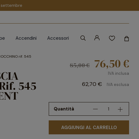
 1 settembre
ipe
Accendini
Accessori
OCCHINO rif. 545
76,50 €
85,00 €
SCIA
IVA inclusa
if. 545
62,70 €
IVA esclusa
ENT
Quantità
AGGIUNGI AL CARRELLO