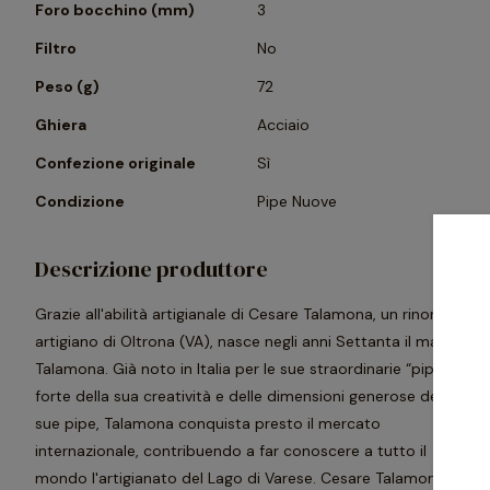
Foro bocchino (mm)
3
Filtro
No
Peso (g)
72
Ghiera
Acciaio
Confezione originale
Sì
Condizione
Pipe Nuove
Descrizione produttore
Grazie all'abilità artigianale di Cesare Talamona, un rinomato
artigiano di Oltrona (VA), nasce negli anni Settanta il marchio
Talamona. Già noto in Italia per le sue straordinarie “pipatt" e
forte della sua creatività e delle dimensioni generose delle
sue pipe, Talamona conquista presto il mercato
internazionale, contribuendo a far conoscere a tutto il
mondo l'artigianato del Lago di Varese. Cesare Talamona si è