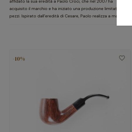
affidato la sua eredità a Paolo Croci, che nel 2007 ha
acquisito il marchio e ha iniziato una produzione limitata di
pezzi. Ispirato dall’eredità di Cesare, Paolo realizza a mano
pipe dalla qualità eccellente e dalle dimensioni generose, cui
unisce il suo unico e distintivo tocco creativo.
-10%
favorite_border