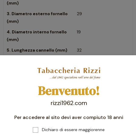
(mm)
3. Diametro esterno fornello
29
(mm)
4. Diametro interno fornello
19
(mm)
5. Lunghezza cannello (mm)
32
6. Altezza fornello interno
32
(mm)
Benvenuto!
rizzi1962.com
Per accedere al sito devi aver compiuto 18 anni
Dichiaro di essere maggiorenne