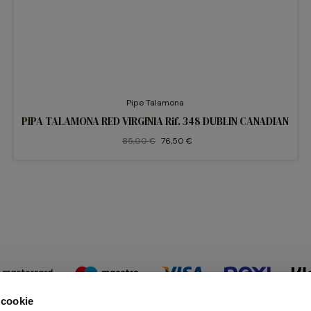
Pipe Talamona
PIPA TALAMONA RED VIRGINIA Rif. 348 DUBLIN CANADIAN
85,00 €
76,50 €
 cookie