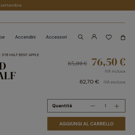
 1 settembre
ipe
Accendini
Accessori
f. 578 HALF BENT APPLE
76,50 €
D
85,00 €
HALF
IVA inclusa
62,70 €
IVA esclusa
Quantità
AGGIUNGI AL CARRELLO