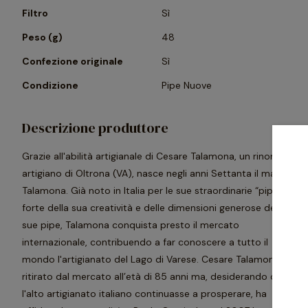
Filtro
Sì
Peso (g)
48
Confezione originale
Sì
Condizione
Pipe Nuove
Descrizione produttore
Grazie all'abilità artigianale di Cesare Talamona, un rinomato
artigiano di Oltrona (VA), nasce negli anni Settanta il marchio
Talamona. Già noto in Italia per le sue straordinarie “pipatt" e
forte della sua creatività e delle dimensioni generose delle
sue pipe, Talamona conquista presto il mercato
internazionale, contribuendo a far conoscere a tutto il
mondo l'artigianato del Lago di Varese. Cesare Talamona si è
ritirato dal mercato all’età di 85 anni ma, desiderando che
l'alto artigianato italiano continuasse a prosperare, ha