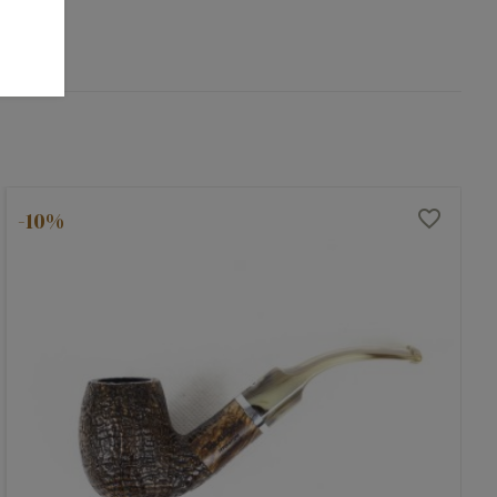
-10%
favorite_border