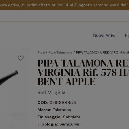
sura estiva, gli ordini effettuati dal 14 al 31 agosto saranno evasi dal
Nuovi Arrivi
P
Pipe
Pipe Talamona
PIPA TALAMONA RED VIRGINIA ri
favorite_border
PIPA TALAMONA RE
VIRGINIA Rif. 578 
BENT APPLE
Red Virginia
COD:
0390000578
Marca:
Talamona
Finissaggio:
Sabbiata
Tipologia:
Semicurva