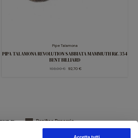
Pipe Talamona
PIPA TALAMONA REVOLUTION SABBIATA MAMMUTH Rif. 354
BENT BILLIARD
103,00 €
92,70 €
Bonifico Bancario
Accetta tutti