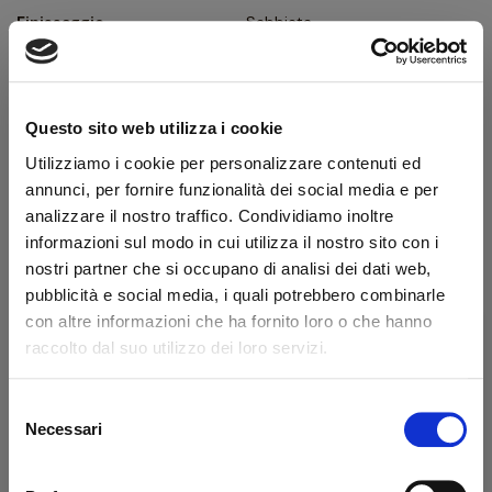
Finissaggio
Sabbiata
Colore
Naturale
Bocchino
Metacrilato
Questo sito web utilizza i cookie
Foro bocchino (mm)
9
Utilizziamo i cookie per personalizzare contenuti ed
Filtro
Sì
annunci, per fornire funzionalità dei social media e per
Peso (g)
50
analizzare il nostro traffico. Condividiamo inoltre
informazioni sul modo in cui utilizza il nostro sito con i
Condizione
Pipe Nuove
nostri partner che si occupano di analisi dei dati web,
pubblicità e social media, i quali potrebbero combinarle
Descrizione produttore
con altre informazioni che ha fornito loro o che hanno
raccolto dal suo utilizzo dei loro servizi.
Vauen è il più antico marchio tedesco di pipe, nato nel 1948
dall’idea di Karl Ellenberger e Carl August Ziener che, grazie alla
Selezione
fusione con la manifattura Gebhard Ott (fondata a Norimberga
Benvenuto!
Necessari
del
nel 1866), nel 1901 fondano a Norimberga la Vereinigten Pfeifen
consenso
Fabriken Nürnberg (VPFN). Nome troppo lungo e complicato da
rizzi1962.com