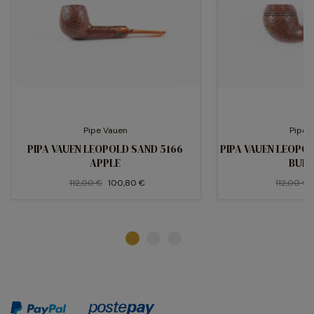
Pipe Vauen
Pipe 
PIPA VAUEN LEOPOLD SAND 5166
PIPA VAUEN LEOPO
APPLE
BUL
112,00 €
100,80 €
112,00 €