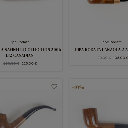
Pipe Rodate
Pipe Rodate
TA SAVINELLI COLLECTION 2006
PIPA RODATA LANZOLA 2 A
132 CANADIAN
120,00 €
108,00 
250,00 €
225,00 €
favorite_border
-10%