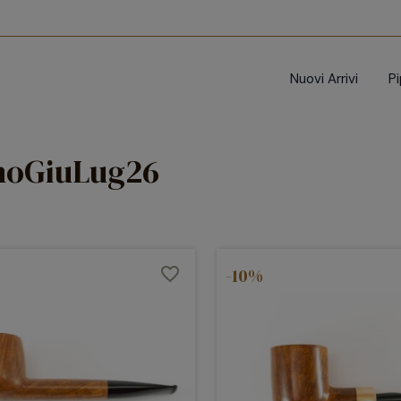
Nuovi Arrivi
P
oGiuLug26
favorite_border
-10%