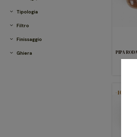
Tipologia
Filtro
Finissaggio
PIPA ROD
Ghiera
-10%