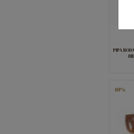
PIPA ROD
BI
-10%