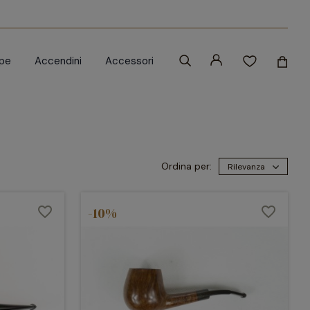
ipe
Accendini
Accessori
Ordina per:
Rilevanza
favorite_border
-10%
favorite_border