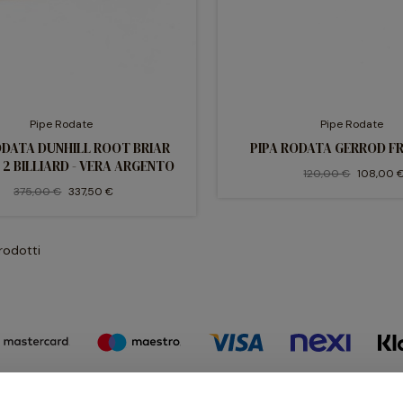
Pipe Rodate
Pipe Rodate
ODATA DUNHILL ROOT BRIAR
PIPA RODATA GERROD F
2 BILLIARD - VERA ARGENTO
120,00 €
108,00 
375,00 €
337,50 €
prodotti