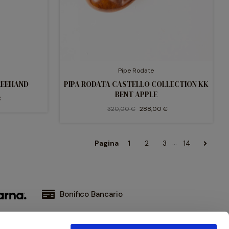
Pipe Rodate
REEHAND
PIPA RODATA CASTELLO COLLECTION KK
BENT APPLE
€
320,00 €
288,00 €
…
Pagina
1
2
3
14
Bonifico Bancario