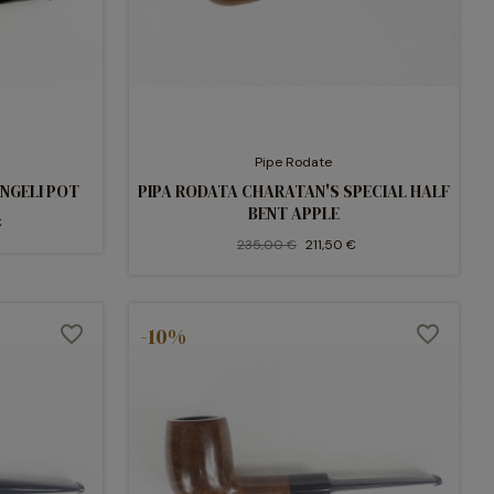
Pipe Rodate
NGELI POT
PIPA RODATA CHARATAN'S SPECIAL HALF
BENT APPLE
€
235,00 €
211,50 €
favorite_border
-10%
favorite_border