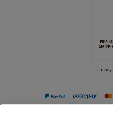
PIPA R
GRUPPO 
1-12 di 166 