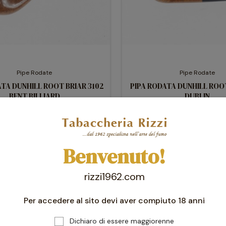
Pipe Rodate
Pipe Rodate
ATA DUNHILL ROOT BRIAR 3102
PIPA RODATA DUNHILL ROOT
BENT BILLIARD
DUBLIN
415,00 €
373,50 €
415,00 €
373,50 
Benvenuto!
favorite_border
-10%
rizzi1962.com
Per accedere al sito devi aver compiuto 18 anni
Dichiaro di essere maggiorenne