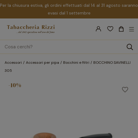
Per la chiusura estiva, gli ordini effettuati dal 14 al 31 agosto saranno
evasi dal 1 settembre
nav
☰
Tog
search
Accessori
Accessori per pipa
Bocchini e filtri
BOCCHINO SAVINELLI
305
-10%
favorite_border