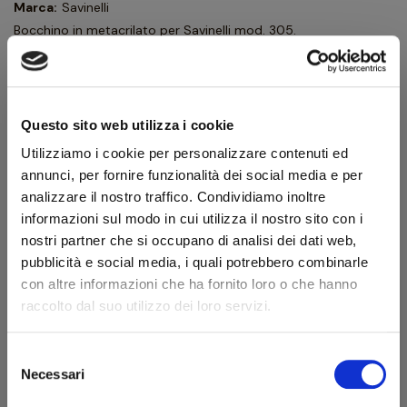
Marca:
Savinelli
Bocchino in metacrilato per Savinelli mod. 305.
La pipa non è inclusa e compare nelle foto a solo scopo
esemplificativo.
19,80 €
Questo sito web utilizza i cookie
22,00 €
IVA inclusa
Utilizziamo i cookie per personalizzare contenuti ed
16,23 €
annunci, per fornire funzionalità dei social media e per
IVA esclusa
analizzare il nostro traffico. Condividiamo inoltre
informazioni sul modo in cui utilizza il nostro sito con i
nostri partner che si occupano di analisi dei dati web,
Quantità
pubblicità e social media, i quali potrebbero combinarle
con altre informazioni che ha fornito loro o che hanno
AGGIUNGI AL CARRELLO
raccolto dal suo utilizzo dei loro servizi.
Selezione
Scheda tecnica
Benvenuto!
Necessari
del
consenso
Modello
Savinelli mod. 305