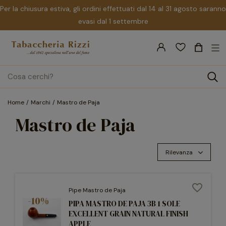
Per la chiusura estiva, gli ordini effettuati dal 14 al 31 agosto saranno
evasi dal 1 settembre
nav
☰
Tog
search
Home
Marchi
Mastro de Paja
Mastro de Paja
Rilevanza
favorite_border
Pipe Mastro de Paja
-10%
PIPA MASTRO DE PAJA 3B 1 SOLE
EXCELLENT GRAIN NATURAL FINISH
APPLE