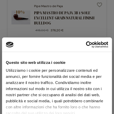
favorite_border
Pipe Mastro de Paja
-10%
PIPA MASTRO DE PAJA 3B 1 SOLE
EXCELLENT GRAIN NATURAL FINISH
BULLDOG
418,00 €
376,20 €
favorite_border
Pipe Mastro de Paja
-10%
PIPA MASTRO DE PAJA 3B 1 SOLE
Questo sito web utilizza i cookie
EXCELLENT GRAIN NATURAL FINISH
HALF BENT APPLE
Utilizziamo i cookie per personalizzare contenuti ed
418,00 €
376,20 €
annunci, per fornire funzionalità dei social media e per
analizzare il nostro traffico. Condividiamo inoltre
informazioni sul modo in cui utilizza il nostro sito con i
nostri partner che si occupano di analisi dei dati web,
favorite_border
Pipe Mastro de Paja
pubblicità e social media, i quali potrebbero combinarle
PIPA MASTRO DE PAJA 3B 1 SOLE L
-10%
con altre informazioni che ha fornito loro o che hanno
EXCELLENT GRAIN NATURAL FINISH BENT
raccolto dal suo utilizzo dei loro servizi.