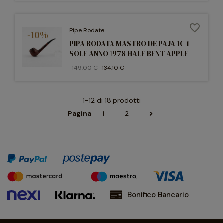
favorite_border
Pipe Rodate
-10%
PIPA RODATA MASTRO DE PAJA 1C 1
SOLE ANNO 1978 HALF BENT APPLE
149,00 €
134,10 €
1-12 di 18 prodotti
Pagina
1
2
Bonifico Bancario