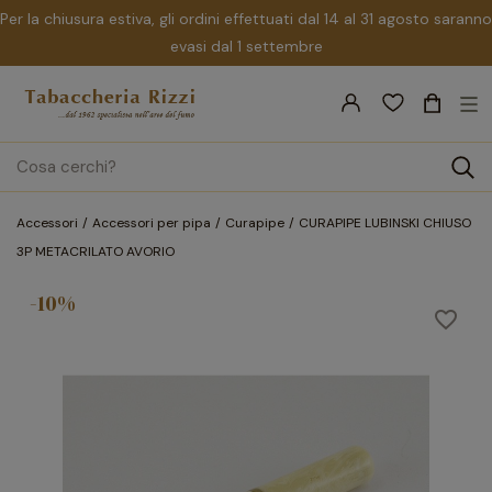
Per la chiusura estiva, gli ordini effettuati dal 14 al 31 agosto saranno
evasi dal 1 settembre
nav
☰
Tog
search
Accessori
Accessori per pipa
Curapipe
CURAPIPE LUBINSKI CHIUSO
3P METACRILATO AVORIO
-10%
favorite_border