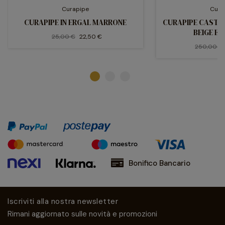
Curapipe
Cura
CURAPIPE IN ERGAL MARRONE
CURAPIPE CASTE
BEIGE E
25,00 €
22,50 €
250,00 €
Bonifico Bancario
Iscriviti alla nostra newsletter
Rimani aggiornato sulle novità e promozioni