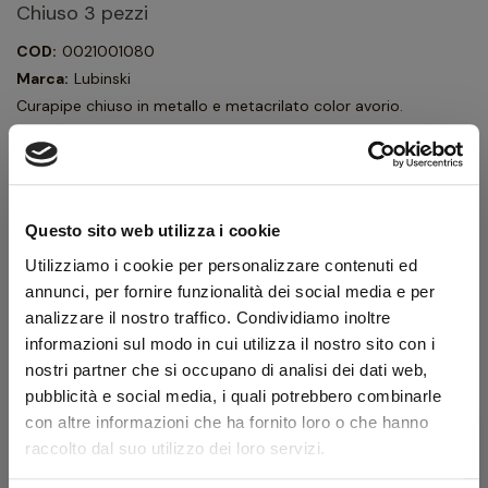
Chiuso 3 pezzi
COD:
0021001080
Marca:
Lubinski
Curapipe chiuso in metallo e metacrilato color avorio.
All'apertura si articola in 3 pezzi con apertura a vite: cappuccio,
pigino e punta.
22,50 €
25,00 €
IVA inclusa
Questo sito web utilizza i cookie
18,44 €
Utilizziamo i cookie per personalizzare contenuti ed
IVA esclusa
annunci, per fornire funzionalità dei social media e per
analizzare il nostro traffico. Condividiamo inoltre
informazioni sul modo in cui utilizza il nostro sito con i
Quantità
nostri partner che si occupano di analisi dei dati web,
pubblicità e social media, i quali potrebbero combinarle
AGGIUNGI AL CARRELLO
con altre informazioni che ha fornito loro o che hanno
raccolto dal suo utilizzo dei loro servizi.