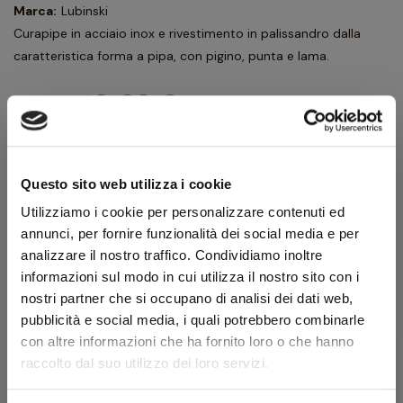
Marca:
Lubinski
Curapipe in acciaio inox e rivestimento in palissandro dalla
caratteristica forma a pipa, con pigino, punta e lama.
10,80 €
12,00 €
IVA inclusa
8,85 €
IVA esclusa
Questo sito web utilizza i cookie
Utilizziamo i cookie per personalizzare contenuti ed
Quantità
annunci, per fornire funzionalità dei social media e per
analizzare il nostro traffico. Condividiamo inoltre
AGGIUNGI AL CARRELLO
informazioni sul modo in cui utilizza il nostro sito con i
nostri partner che si occupano di analisi dei dati web,
pubblicità e social media, i quali potrebbero combinarle
Scheda tecnica
con altre informazioni che ha fornito loro o che hanno
raccolto dal suo utilizzo dei loro servizi.
Modello
F19L
Colore
Acciaio/Marrone