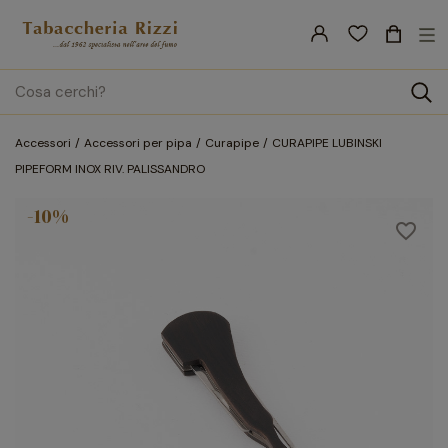
nav
☰
Tog
search
Accessori
Accessori per pipa
Curapipe
CURAPIPE LUBINSKI
PIPEFORM INOX RIV. PALISSANDRO
-10%
favorite_border