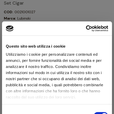
Set Cigar
COD:
0021001027
Marca:
Lubinski
Humidor da 40 sigari in legno, completo di posacenere e
tagliasigari e coperchio in legno e vetro. Finitura color ebano
opaco. Igrometro digitale esterno.
Questo sito web utilizza i cookie
162,00 €
180,00 €
IVA inclusa
Utilizziamo i cookie per personalizzare contenuti ed
annunci, per fornire funzionalità dei social media e per
132,79 €
IVA esclusa
analizzare il nostro traffico. Condividiamo inoltre
informazioni sul modo in cui utilizza il nostro sito con i
nostri partner che si occupano di analisi dei dati web,
Quantità
pubblicità e social media, i quali potrebbero combinarle
con altre informazioni che ha fornito loro o che hanno
raccolto dal suo utilizzo dei loro servizi.
AGGIUNGI AL CARRELLO
Selezione