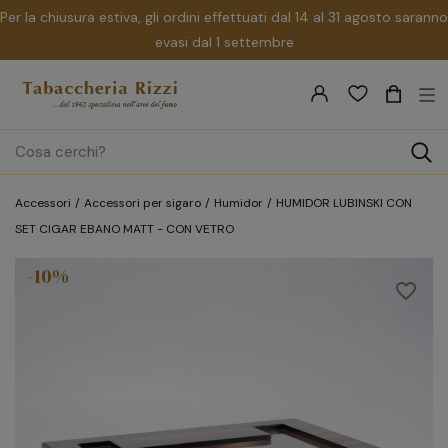
Per la chiusura estiva, gli ordini effettuati dal 14 al 31 agosto saranno
evasi dal 1 settembre
nav
☰
Tog
search
Accessori
Accessori per sigaro
Humidor
HUMIDOR LUBINSKI CON
SET CIGAR EBANO MATT - CON VETRO
-10%
favorite_border