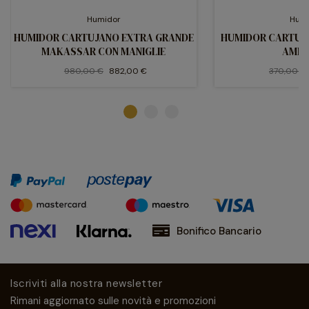
Humidor
Hum
HUMIDOR CARTUJANO EXTRA GRANDE
HUMIDOR CARTUJ
MAKASSAR CON MANIGLIE
AMM
980,00 €
882,00 €
370,00 €
Bonifico Bancario
Iscriviti alla nostra newsletter
Rimani aggiornato sulle novità e promozioni