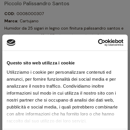
Piccolo Palissandro Santos
COD:
0008000307
Marca:
Cartujano
Humidor da 25 sigari in legno con finitura palissandro santos e
interno in mogano. Umidificatore e igrometro inclusi.
315,00 €
350,00 €
IVA inclusa
258,20 €
Questo sito web utilizza i cookie
IVA esclusa
Utilizziamo i cookie per personalizzare contenuti ed
annunci, per fornire funzionalità dei social media e per
analizzare il nostro traffico. Condividiamo inoltre
Quantità
informazioni sul modo in cui utilizza il nostro sito con i
nostri partner che si occupano di analisi dei dati web,
AGGIUNGI AL CARRELLO
pubblicità e social media, i quali potrebbero combinarle
con altre informazioni che ha fornito loro o che hanno
raccolto dal suo utilizzo dei loro servizi.
Scheda tecnica