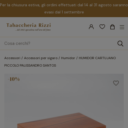
Per la chiusura estiva, gli ordini effettuati dal 14 al 31 agosto saranno
evasi dal 1 settembre
nav
☰
Tog
search
Accessori
Accessori per sigaro
Humidor
HUMIDOR CARTUJANO
PICCOLO PALISSANDRO SANTOS
-10%
favorite_border