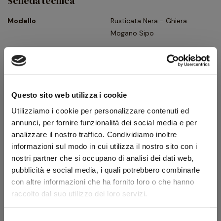
Scheda tecnica
Modello
Rusticata Nera - Ghiera
Mogano Sipo
Forma
Bent Dublin
Tipologia
Curva
Finissaggio
Rusticata
Questo sito web utilizza i cookie
Colore
Nero
Utilizziamo i cookie per personalizzare contenuti ed
Bocchino
Metacrilato
annunci, per fornire funzionalità dei social media e per
analizzare il nostro traffico. Condividiamo inoltre
Foro bocchino (mm)
3
informazioni sul modo in cui utilizza il nostro sito con i
Filtro
No
nostri partner che si occupano di analisi dei dati web,
pubblicità e social media, i quali potrebbero combinarle
Peso (g)
28
con altre informazioni che ha fornito loro o che hanno
Ghiera
Flock
raccolto dal suo utilizzo dei loro servizi.
Confezione originale
Sì
Selezione