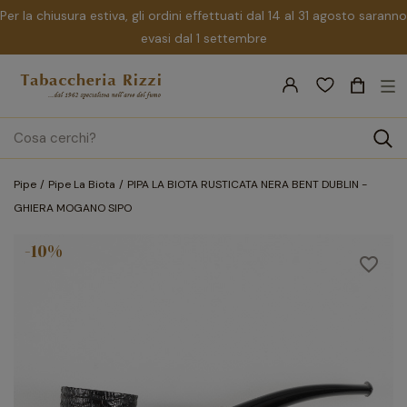
Per la chiusura estiva, gli ordini effettuati dal 14 al 31 agosto saranno
evasi dal 1 settembre
nav
☰
Tog
search
Pipe
Pipe La Biota
PIPA LA BIOTA RUSTICATA NERA BENT DUBLIN -
GHIERA MOGANO SIPO
-10%
favorite_border