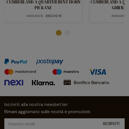
CUMBERLAND A QUARTER BENT HORN
CUMBERLAND A QUA
PICKAXE
GHIERA 
400,00 €
360,00 €
400,00 €
Bonifico Bancario
Iscriviti alla nostra newsletter
Rimani aggiornato sulle novità e promozioni