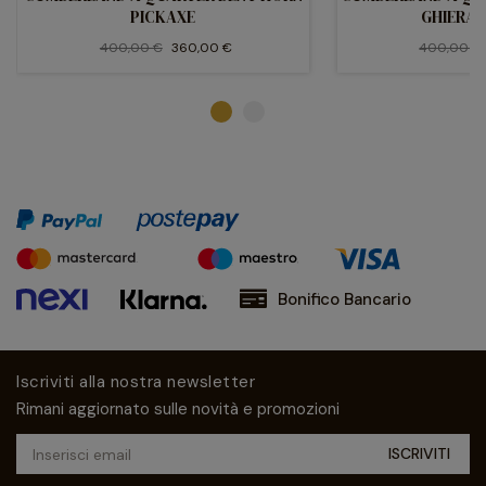
PICKAXE
GHIERA 
400,00 €
360,00 €
400,00 €
Bonifico Bancario
Iscriviti alla nostra newsletter
Rimani aggiornato sulle novità e promozioni