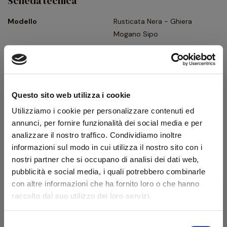
Scheda tecnica
Modello
Rusticata Nera - Ghiera
Mogano Sipo
Forma
Billiard
Tipologia
Dritta
Finissaggio
Rusticata
Questo sito web utilizza i cookie
Colore
Nero
Utilizziamo i cookie per personalizzare contenuti ed
Bocchino
Metacrilato
annunci, per fornire funzionalità dei social media e per
analizzare il nostro traffico. Condividiamo inoltre
Foro bocchino (mm)
3
informazioni sul modo in cui utilizza il nostro sito con i
Filtro
No
nostri partner che si occupano di analisi dei dati web,
pubblicità e social media, i quali potrebbero combinarle
Peso (g)
31
con altre informazioni che ha fornito loro o che hanno
Ghiera
Flock
raccolto dal suo utilizzo dei loro servizi.
Confezione originale
Sì
Selezione