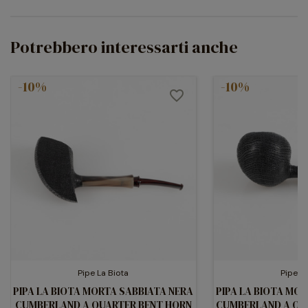
Potrebbero interessarti anche
-10%
-10%
favorite_border
Pipe La Biota
Pipe La
PIPA LA BIOTA MORTA SABBIATA NERA
PIPA LA BIOTA MO
CUMBERLAND A QUARTER BENT HORN
CUMBERLAND A QUA