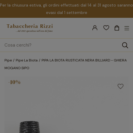
Per la chiusura estiva, gli ordini effettuati dal 14 al 31 agosto saranno
evasi dal 1 settembre
nav
☰
Tog
search
Pipe
Pipe La Biota
PIPA LA BIOTA RUSTICATA NERA BILLIARD - GHIERA
MOGANO SIPO
-10%
favorite_border