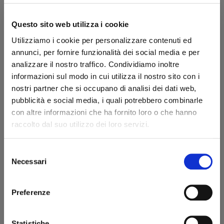
COD:
9999000046
Marca:
Questo sito web utilizza i cookie
Poggiapipe a 4 posti in noce. Posizione delle pipe: verticale.
Utilizziamo i cookie per personalizzare contenuti ed
annunci, per fornire funzionalità dei social media e per
La pipa non è inclusa e compare nelle foto a solo scopo
analizzare il nostro traffico. Condividiamo inoltre
esemplificativo.
informazioni sul modo in cui utilizza il nostro sito con i
58,50 €
nostri partner che si occupano di analisi dei dati web,
65,00 €
IVA inclusa
pubblicità e social media, i quali potrebbero combinarle
47,95 €
con altre informazioni che ha fornito loro o che hanno
IVA esclusa
raccolto dal suo utilizzo dei loro servizi.
Selezione
Quantità
Benvenuto!
Necessari
del
consenso
AGGIUNGI AL CARRELLO
rizzi1962.com
Preferenze
Per accedere al sito devi aver compiuto 18 anni
Scheda tecnica
Statistiche