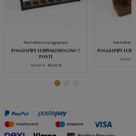
Rastrelliere e poggiapipe
Rastrelliere 
POGGIAPIPE LUBINSKI MOGANO 7
POGGIAPIPE LUBIN
POSTI
52,00 €
96,00 €
86,40 €
Bonifico Bancario