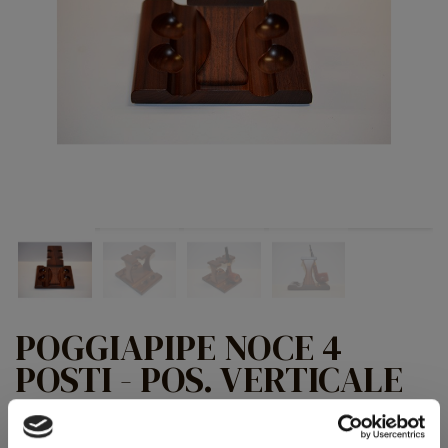
POGGIAPIPE NOCE 4
POSTI - POS. VERTICALE
Noce verticale 4