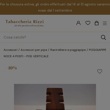
Per la chiusura estiva, gli ordini effettuati dal 14 al 31 agosto saranno
evasi dal 1 settembre
nav
☰
Tog
search
Accessori
Accessori per pipa
Rastrelliere e poggiapipe
POGGIAPIPE
NOCE 4 POSTI - POS. VERTICALE
-10%
favorite_border