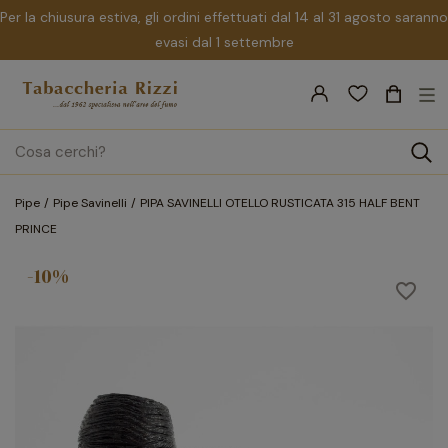
Per la chiusura estiva, gli ordini effettuati dal 14 al 31 agosto saranno
evasi dal 1 settembre
nav
☰
Tog
search
Pipe
Pipe Savinelli
PIPA SAVINELLI OTELLO RUSTICATA 315 HALF BENT
PRINCE
-10%
favorite_border