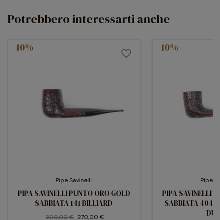
Potrebbero interessarti anche
-10%
-10%
favorite_border
Pipe Savinelli
Pipe Sa
PIPA SAVINELLI PUNTO ORO GOLD
PIPA SAVINELLI
SABBIATA 141 BILLIARD
SABBIATA 404 
DUB
300,00 €
270,00 €