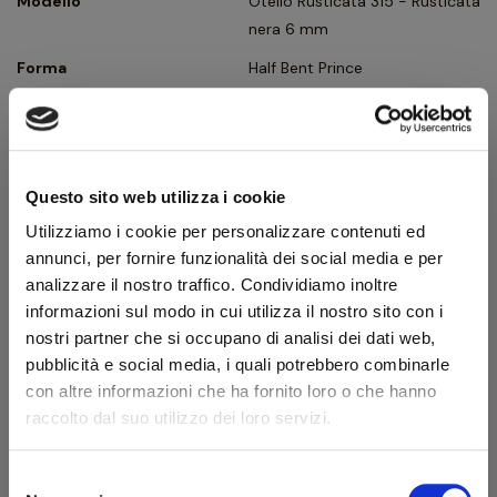
Modello
Otello Rusticata 315 - Rusticata
nera 6 mm
Forma
Half Bent Prince
Tipologia
Semicurva
Finissaggio
Pettinata
Colore
Nero
Questo sito web utilizza i cookie
Bocchino
Metacrilato - a sella
Utilizziamo i cookie per personalizzare contenuti ed
annunci, per fornire funzionalità dei social media e per
Foro bocchino (mm)
6
analizzare il nostro traffico. Condividiamo inoltre
Filtro
Sì
informazioni sul modo in cui utilizza il nostro sito con i
nostri partner che si occupano di analisi dei dati web,
Peso (g)
38
pubblicità e social media, i quali potrebbero combinarle
Ghiera
Acciaio
con altre informazioni che ha fornito loro o che hanno
Confezione originale
Sì
raccolto dal suo utilizzo dei loro servizi.
Condizione
Pipe Nuove
Selezione