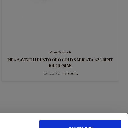
Pipe Savinelli
PIPA SAVINELLI PUNTO ORO GOLD SABBIATA 623 BENT
RHODESIAN
300,00 €
270,00 €
Bonifico Bancario