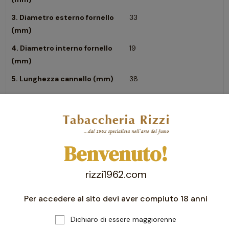
3. Diametro esterno fornello
33
(mm)
4. Diametro interno fornello
19
(mm)
5. Lunghezza cannello (mm)
38
6. Altezza fornello interno
42
(mm)
Benvenuto!
rizzi1962.com
Per accedere al sito devi aver compiuto 18 anni
Dichiaro di essere maggiorenne