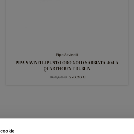
Pipe Savinelli
PIPA SAVINELLI PUNTO ORO GOLD SABBIATA 404 A
QUARTER BENT DUBLIN
300,00 €
270,00 €
 cookie