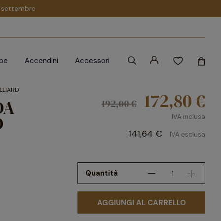
 1 settembre
ipe
Accendini
Accessori
ILLIARD
172,80 €
DA
192,00 €
D
IVA inclusa
141,64 €
IVA esclusa
Quantità
AGGIUNGI AL CARRELLO