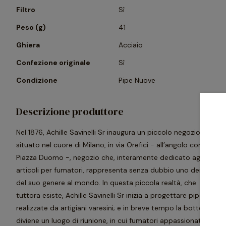
Filtro
Sì
Peso (g)
41
Ghiera
Acciaio
Confezione originale
Sì
Condizione
Pipe Nuove
Descrizione produttore
Nel 1876, Achille Savinelli Sr inaugura un piccolo negozio
situato nel cuore di Milano, in via Orefici - all’angolo con
Piazza Duomo -, negozio che, interamente dedicato agli
articoli per fumatori, rappresenta senza dubbio uno dei primi
del suo genere al mondo. In questa piccola realtà, che
tuttora esiste, Achille Savinelli Sr inizia a progettare pipe, poi
realizzate da artigiani varesini; e in breve tempo la bottega
diviene un luogo di riunione, in cui fumatori appassionati si