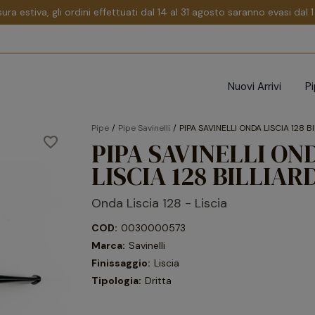
sura estiva, gli ordini effettuati dal 14 al 31 agosto saranno evasi dal
Nuovi Arrivi
P
Pipe
Pipe Savinelli
PIPA SAVINELLI ONDA LISCIA 128 B
favorite_border
PIPA SAVINELLI ON
LISCIA 128 BILLIAR
Onda Liscia 128 - Liscia
COD:
0030000573
Marca:
Savinelli
Finissaggio:
Liscia
Tipologia:
Dritta