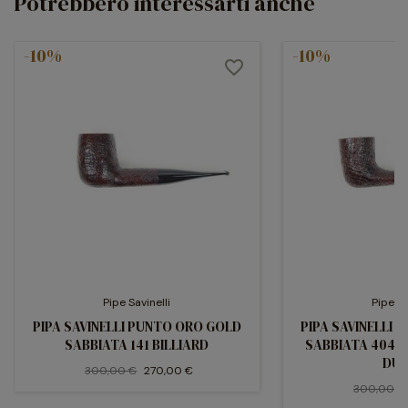
Potrebbero interessarti anche
-10%
-10%
favorite_border
Pipe Savinelli
Pipe Sa
PIPA SAVINELLI PUNTO ORO GOLD
PIPA SAVINELLI
SABBIATA 141 BILLIARD
SABBIATA 404 
DUB
300,00 €
270,00 €
300,00 €