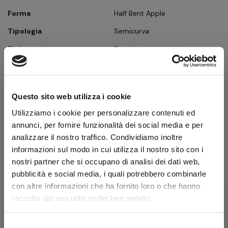
Forma
Half Bent Apple
Tipologia
Semicurva
Finissaggio
Rusticata
Colore
Marrone
Bocchino
Metacrilato
Questo sito web utilizza i cookie
Foro bocchino (mm)
9
Utilizziamo i cookie per personalizzare contenuti ed
Filtro
Sì
annunci, per fornire funzionalità dei social media e per
analizzare il nostro traffico. Condividiamo inoltre
Peso (g)
62
informazioni sul modo in cui utilizza il nostro sito con i
Ghiera
Flock
nostri partner che si occupano di analisi dei dati web,
Confezione originale
Sì
pubblicità e social media, i quali potrebbero combinarle
con altre informazioni che ha fornito loro o che hanno
Condizione
Pipe Nuove
raccolto dal suo utilizzo dei loro servizi.
Descrizione produttore
Selezione