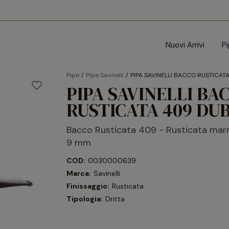
Nuovi Arrivi
P
Pipe
Pipe Savinelli
PIPA SAVINELLI BACCO RUSTICAT
favorite_border
PIPA SAVINELLI BA
RUSTICATA 409 DU
Bacco Rusticata 409 - Rusticata mar
9 mm
COD:
0030000639
Marca:
Savinelli
Finissaggio:
Rusticata
Tipologia:
Dritta