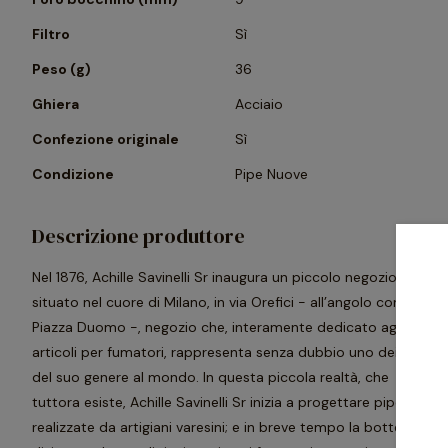
Filtro
Sì
Peso (g)
36
Ghiera
Acciaio
Confezione originale
Sì
Condizione
Pipe Nuove
Descrizione produttore
Nel 1876, Achille Savinelli Sr inaugura un piccolo negozio
situato nel cuore di Milano, in via Orefici - all’angolo con
Piazza Duomo -, negozio che, interamente dedicato agli
articoli per fumatori, rappresenta senza dubbio uno dei primi
del suo genere al mondo. In questa piccola realtà, che
tuttora esiste, Achille Savinelli Sr inizia a progettare pipe, poi
realizzate da artigiani varesini; e in breve tempo la bottega