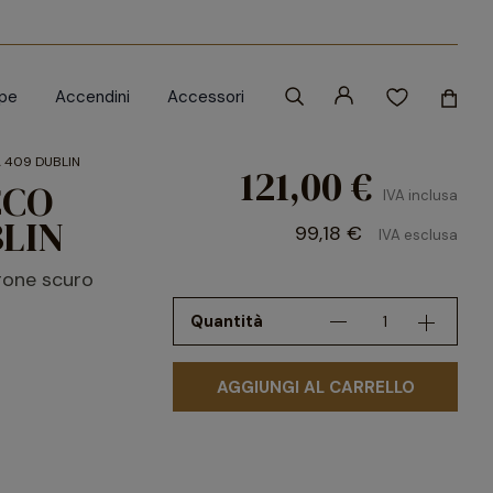
ipe
Accendini
Accessori
A 409 DUBLIN
121,00 €
CCO
IVA inclusa
BLIN
99,18 €
IVA esclusa
rone scuro
Quantità
AGGIUNGI AL CARRELLO