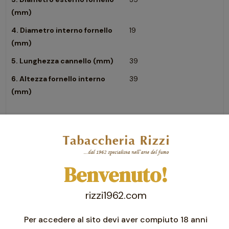
(mm)
4. Diametro interno fornello
19
(mm)
5. Lunghezza cannello (mm)
39
6. Altezza fornello interno
39
(mm)
Benvenuto!
rizzi1962.com
Per accedere al sito devi aver compiuto 18 anni