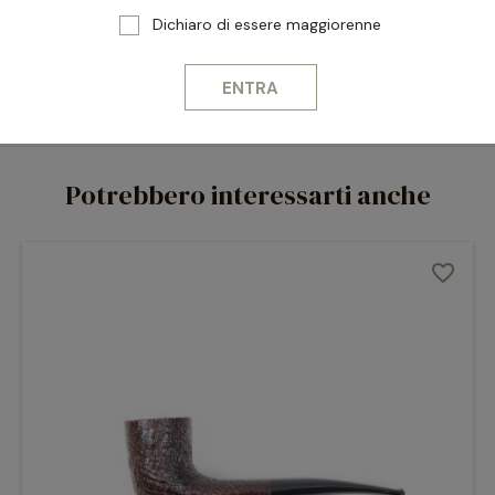
Dichiaro di essere maggiorenne
ENTRA
Potrebbero interessarti anche
favorite_border