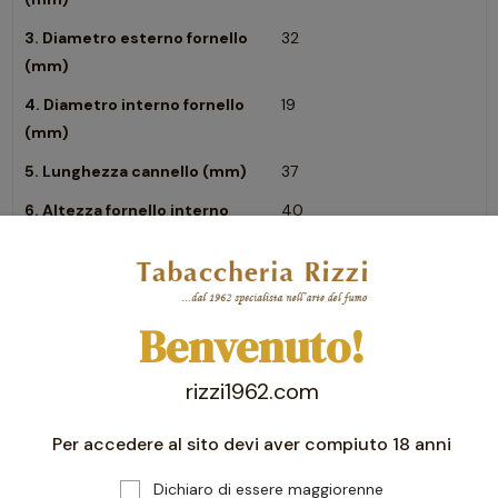
3. Diametro esterno fornello
32
(mm)
4. Diametro interno fornello
19
(mm)
5. Lunghezza cannello (mm)
37
6. Altezza fornello interno
40
(mm)
Benvenuto!
rizzi1962.com
Per accedere al sito devi aver compiuto 18 anni
Dichiaro di essere maggiorenne