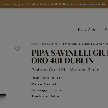
sura estiva, gli ordini effettuati dal 14 al 31 agosto saranno evasi dal
Nuovi Arrivi
P
Pipe
Pipe Savinelli
PIPA SAVINELLI GIUBILEO ORO 401
favorite_border
PIPA SAVINELLI GI
ORO 401 DUBLIN
Giubileo Oro 401 - Marrone 3 mm
COD:
0030000323
Marca:
Savinelli
Finissaggio:
Liscia
Tipologia:
Dritta