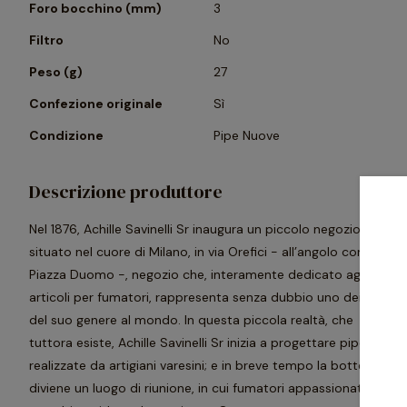
Foro bocchino (mm)
3
Filtro
No
Peso (g)
27
Confezione originale
Sì
Condizione
Pipe Nuove
Descrizione produttore
Nel 1876, Achille Savinelli Sr inaugura un piccolo negozio
situato nel cuore di Milano, in via Orefici - all’angolo con
Piazza Duomo -, negozio che, interamente dedicato agli
articoli per fumatori, rappresenta senza dubbio uno dei primi
del suo genere al mondo. In questa piccola realtà, che
tuttora esiste, Achille Savinelli Sr inizia a progettare pipe, poi
realizzate da artigiani varesini; e in breve tempo la bottega
diviene un luogo di riunione, in cui fumatori appassionati si