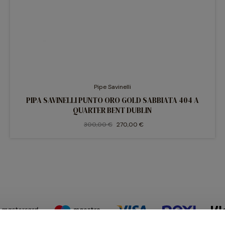
Pipe Savinelli
PIPA SAVINELLI PUNTO ORO GOLD SABBIATA 404 A
QUARTER BENT DUBLIN
300,00 €
270,00 €