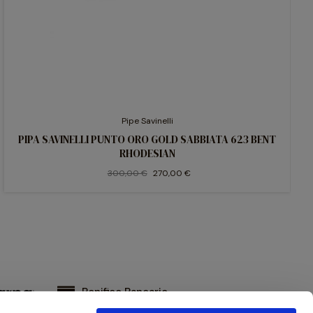
Pipe Savinelli
PIPA SAVINELLI PUNTO ORO GOLD SABBIATA 623 BENT
RHODESIAN
300,00 €
270,00 €
Bonifico Bancario