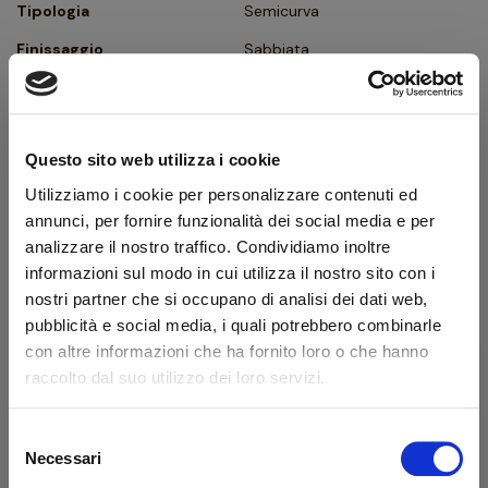
Tipologia
Semicurva
Finissaggio
Sabbiata
Colore
Marrone
Bocchino
Metacrilato - a sella
Questo sito web utilizza i cookie
Foro bocchino (mm)
6
Utilizziamo i cookie per personalizzare contenuti ed
Filtro
Sì
annunci, per fornire funzionalità dei social media e per
Peso (g)
46
analizzare il nostro traffico. Condividiamo inoltre
informazioni sul modo in cui utilizza il nostro sito con i
Confezione originale
Sì
nostri partner che si occupano di analisi dei dati web,
Condizione
Pipe Nuove
pubblicità e social media, i quali potrebbero combinarle
con altre informazioni che ha fornito loro o che hanno
Descrizione produttore
raccolto dal suo utilizzo dei loro servizi.
Nel 1876, Achille Savinelli Sr inaugura un piccolo negozio situato
Selezione
Benvenuto!
nel cuore di Milano, in via Orefici - all’angolo con Piazza Duomo
Necessari
del
-, negozio che, interamente dedicato agli articoli per fumatori,