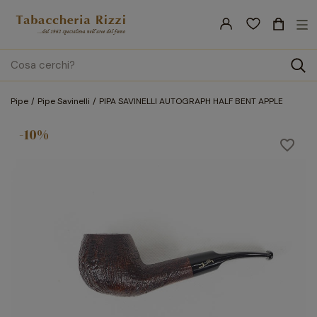
nav
☰
Tog
search
Pipe
Pipe Savinelli
PIPA SAVINELLI AUTOGRAPH HALF BENT APPLE
-10%
favorite_border