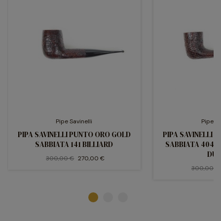
Pipe Savinelli
Pipe Sa
PIPA SAVINELLI PUNTO ORO GOLD
PIPA SAVINELLI
SABBIATA 141 BILLIARD
SABBIATA 404 
DUB
300,00 €
270,00 €
300,00 €