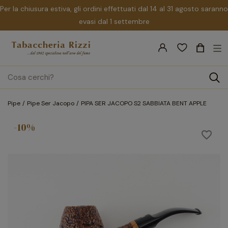
Per la chiusura estiva, gli ordini effettuati dal 14 al 31 agosto saranno
evasi dal 1 settembre
nav
☰
Tog
search
Pipe
Pipe Ser Jacopo
PIPA SER JACOPO S2 SABBIATA BENT APPLE
-10%
favorite_border