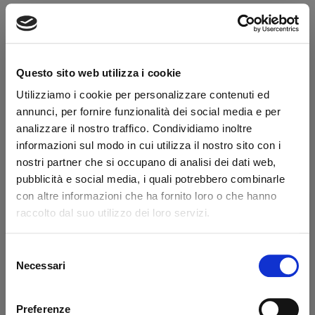
Tipologia
Curva
Finissaggio
Sabbiata
Colore
Marrone
Questo sito web utilizza i cookie
Bocchino
Metacrilato - a sella
Utilizziamo i cookie per personalizzare contenuti ed
Foro bocchino (mm)
3
annunci, per fornire funzionalità dei social media e per
analizzare il nostro traffico. Condividiamo inoltre
Filtro
No
informazioni sul modo in cui utilizza il nostro sito con i
Peso (g)
49
nostri partner che si occupano di analisi dei dati web,
pubblicità e social media, i quali potrebbero combinarle
Confezione originale
Sì
con altre informazioni che ha fornito loro o che hanno
Condizione
Pipe Nuove
raccolto dal suo utilizzo dei loro servizi.
Descrizione produttore
Selezione
Benvenuto!
Necessari
del
Nato a Pesaro alla fine della guerra, Giancarlo Guidi coltivava
consenso
due grandi passioni: le pipe e tutte le forme di espressione
rizzi1962.com
Preferenze
creativa. Dopo aver studiato Arti Applicate presso l'Istituto