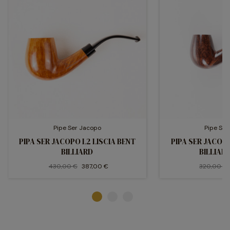
Pipe Ser Jacopo
Pipe Se
PIPA SER JACOPO L2 LISCIA BENT
PIPA SER JACOPO
BILLIARD
BILLIARD
430,00 €
387,00 €
320,00 €