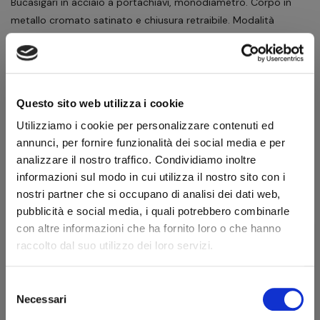
Bucasigari in acciaio a portachiavi, monodiametro. Corpo in
metallo cromato satinato e chiusura retraibile. Modalità
operativa manuale.
62,10 €
69,00 €
IVA inclusa
50,90 €
IVA esclusa
Questo sito web utilizza i cookie
Utilizziamo i cookie per personalizzare contenuti ed
annunci, per fornire funzionalità dei social media e per
Quantità
analizzare il nostro traffico. Condividiamo inoltre
informazioni sul modo in cui utilizza il nostro sito con i
nostri partner che si occupano di analisi dei dati web,
AGGIUNGI AL CARRELLO
pubblicità e social media, i quali potrebbero combinarle
con altre informazioni che ha fornito loro o che hanno
Scheda tecnica
raccolto dal suo utilizzo dei loro servizi.
Modello
007 Monodiametro
Selezione
Benvenuto!
Colore
Cromo
Necessari
del
consenso