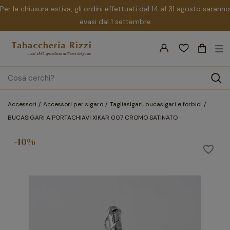
Per la chiusura estiva, gli ordini effettuati dal 14 al 31 agosto saranno
evasi dal 1 settembre
nav
☰
Tog
search
Accessori
Accessori per sigaro
Tagliasigari, bucasigari e forbici
BUCASIGARI A PORTACHIAVI XIKAR 007 CROMO SATINATO
-10%
favorite_border