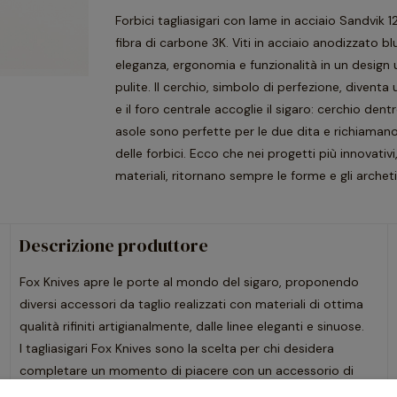
Forbici tagliasigari con lame in acciaio Sandvik 
fibra di carbone 3K. Viti in acciaio anodizzato bl
eleganza, ergonomia e funzionalità in un design u
pulite. Il cerchio, simbolo di perfezione, diventa 
e il foro centrale accoglie il sigaro: cerchio dent
asole sono perfette per le due dita e richiaman
delle forbici. Ecco che nei progetti più innovativi,
materiali, ritornano sempre le forme e gli archeti
Descrizione produttore
Fox Knives apre le porte al mondo del sigaro, proponendo
diversi accessori da taglio realizzati con materiali di ottima
qualità rifiniti artigianalmente, dalle linee eleganti e sinuose.
I tagliasigari Fox Knives sono la scelta per chi desidera
completare un momento di piacere con un accessorio di
classe. Nel 1977, Oreste Frati fonda le Coltellerie Fox,