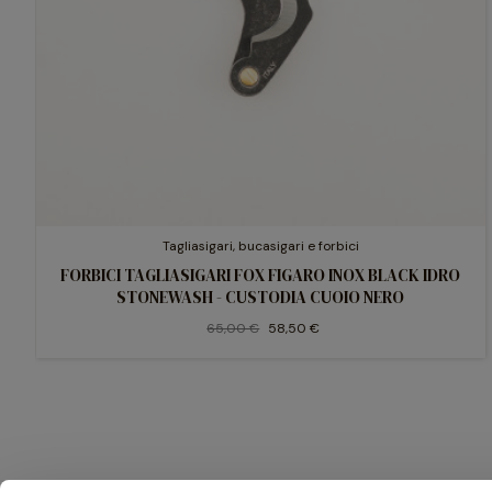
Tagliasigari, bucasigari e forbici
FORBICI TAGLIASIGARI FOX FIGARO INOX BLACK IDRO
STONEWASH - CUSTODIA CUOIO NERO
65,00 €
58,50 €