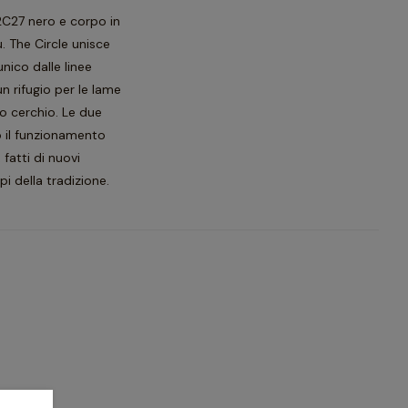
12C27 nero e corpo in
u. The Circle unisce
nico dalle linee
un rifugio per le lame
ro cerchio. Le due
o il funzionamento
 fatti di nuovi
pi della tradizione.