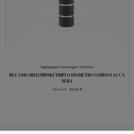
Tagliasigari, bucasigari e forbici
BUCASIGARI LUBINSKI TRIPLO DIAMETRO GORDO LACCA
NERA
36,00 €
32,40 €