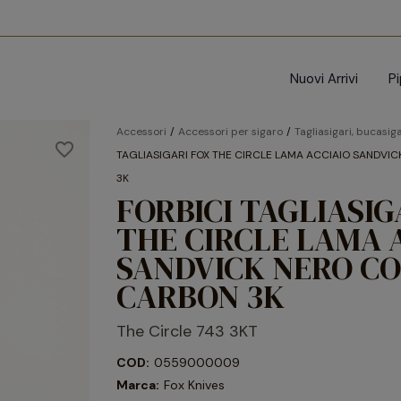
Nuovi Arrivi
P
Accessori
Accessori per sigaro
Tagliasigari, bucasiga
favorite_border
TAGLIASIGARI FOX THE CIRCLE LAMA ACCIAIO SANDV
3K
FORBICI TAGLIASIG
THE CIRCLE LAMA 
SANDVICK NERO C
CARBON 3K
The Circle 743 3KT
COD:
0559000009
Marca:
Fox Knives