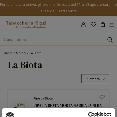
Per la chiusura estiva, gli ordini effettuati dal 14 al 31 agosto saranno
evasi dal 1 settembre
nav
☰
Tog
search
Home
Marchi
La Biota
La Biota
Rilevanza
favorite_border
Pipe La Biota
-10%
PIPA LA BIOTA MORTA SABBIATA NERA
CUMBERLAND A QUARTER BENT HORN
PICKAXE