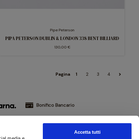
Pipe Peterson
PIPA PETERSON DUBLIN & LONDON 338 BENT BILLIARD
130,00 €
Pagina
1
2
3
4
Bonifico Bancario
Accetta tutti
iviti alla nostra newsletter
cial media e