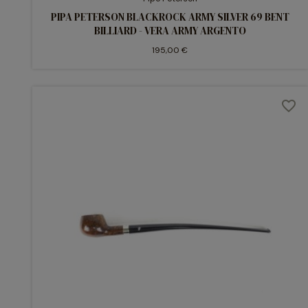
PIPA PETERSON BLACKROCK ARMY SILVER 69 BENT
BILLIARD - VERA ARMY ARGENTO
195,00 €
favorite_border