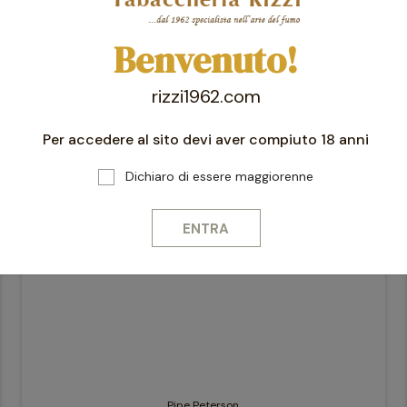
Benvenuto!
favorite_border
rizzi1962.com
Per accedere al sito devi aver compiuto 18 anni
Dichiaro di essere maggiorenne
ENTRA
Pipe Peterson