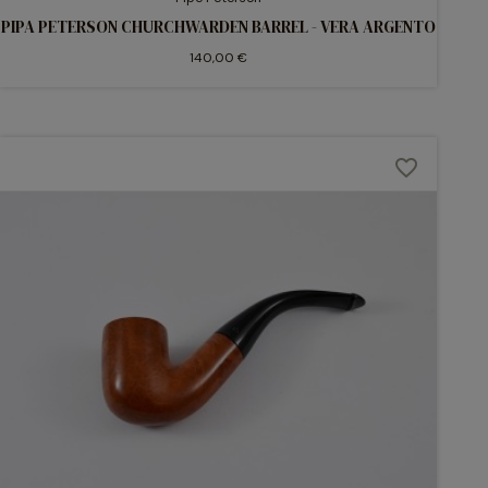
PIPA PETERSON CHURCHWARDEN BARREL - VERA ARGENTO
140,00 €
favorite_border