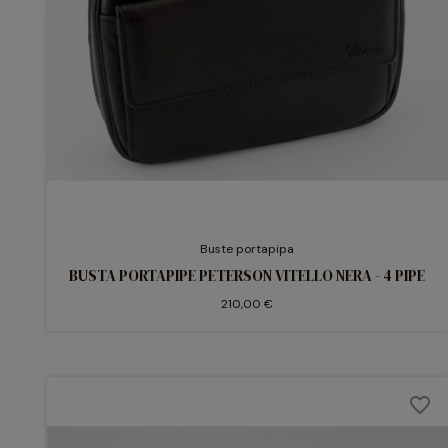
Buste portapipa
BUSTA PORTAPIPE PETERSON VITELLO NERA - 4 PIPE
210,00 €
favorite_border