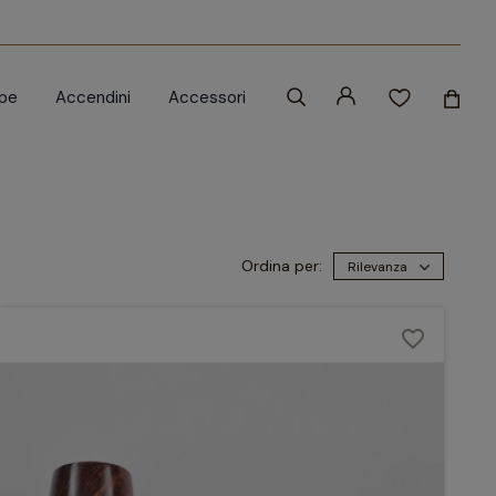
ipe
Accendini
Accessori
Ordina per:
Rilevanza
favorite_border