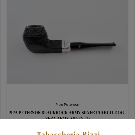
Pipe Peterson
PIPA PETERSON BLACKROCK ARMY SILVER 150 BULLDOG -
VERA ARMY ARGENTO
195,00 €