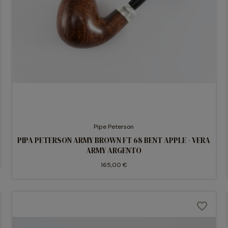
Pipe Peterson
PIPA PETERSON ARMY BROWN FT 68 BENT APPLE - VERA
ARMY ARGENTO
165,00 €
favorite_border