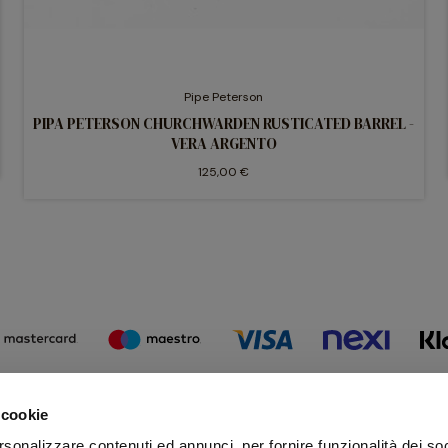
Pipe Peterson
PIPA PETERSON CHURCHWARDEN RUSTICATED BARREL -
VERA ARGENTO
125,00 €
 cookie
Iscr
rsonalizzare contenuti ed annunci, per fornire funzionalità dei so